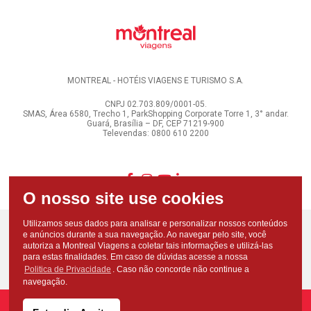
MONTREAL - HOTÉIS VIAGENS E TURISMO S.A.
CNPJ 02.703.809/0001-05.
SMAS, Área 6580, Trecho 1, ParkShopping Corporate Torre 1, 3° andar.
Guará, Brasília – DF, CEP 71219-900
Televendas: 0800 610 2200
Utilizamos seus dados para analisar e personalizar nossos conteúdos
e anúncios durante a sua navegação. Ao navegar pelo site, você
autoriza a Montreal Viagens a coletar tais informações e utilizá-las
para estas finalidades. Em caso de dúvidas acesse a nossa
Politica de Privacidade
. Caso não concorde não continue a
navegação.