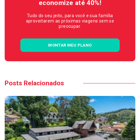
economize até 40%!
Tudo do seu jeito, para você e sua família
aproveitarem as próximas viagens sem se
preocupar.
MONTAR MEU PLANO
Posts Relacionados