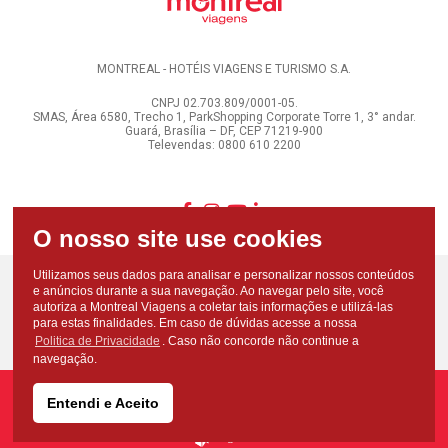
MONTREAL - HOTÉIS VIAGENS E TURISMO S.A.
CNPJ 02.703.809/0001-05.
SMAS, Área 6580, Trecho 1, ParkShopping Corporate Torre 1, 3° andar.
Guará, Brasília – DF, CEP 71219-900
Televendas: 0800 610 2200
Utilizamos seus dados para analisar e personalizar nossos conteúdos
e anúncios durante a sua navegação. Ao navegar pelo site, você
autoriza a Montreal Viagens a coletar tais informações e utilizá-las
para estas finalidades. Em caso de dúvidas acesse a nossa
Politica de Privacidade
. Caso não concorde não continue a
navegação.
Entendi e Aceito
Copyright - Todos os direitos reservados - Montreal Viagens - 2026
Desenvolvido por: