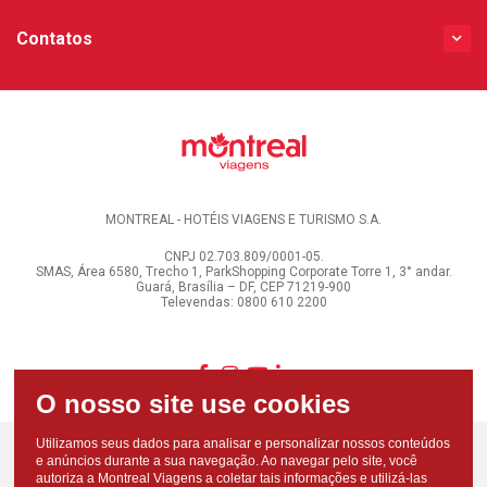
Contatos
MONTREAL - HOTÉIS VIAGENS E TURISMO S.A.
CNPJ 02.703.809/0001-05.
SMAS, Área 6580, Trecho 1, ParkShopping Corporate Torre 1, 3° andar.
Guará, Brasília – DF, CEP 71219-900
Televendas: 0800 610 2200
Utilizamos seus dados para analisar e personalizar nossos conteúdos
e anúncios durante a sua navegação. Ao navegar pelo site, você
autoriza a Montreal Viagens a coletar tais informações e utilizá-las