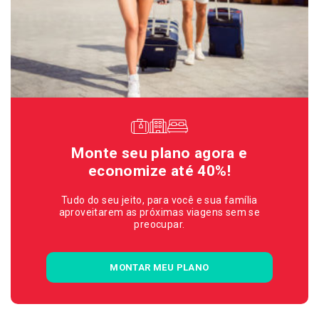
Monte seu plano agora e
economize até 40%!
Tudo do seu jeito, para você e sua família
aproveitarem as próximas viagens sem se
preocupar.
MONTAR MEU PLANO