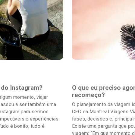
Destaques
 do Instagram?
O que eu preciso ago
recomeço?
algum momento, viajar
 passou a ser também uma
O planejamento da viagem id
Instagram para sermos
CEO da Montreal Viagens Via
 impecáveis e experiências
fases, decisões e, principa
udo é bonito, tudo é
Existe uma pergunta que po
viagem: “Em que momento da