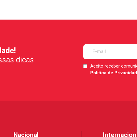
dade!
ssas dicas
Aceito receber comun
LGPD
Política de Privacida
*
Nacional
Internacion