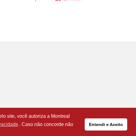
o site, você autoriza a Montreal
26
ivacidade
. Caso não concorde não
Entendi e Aceito