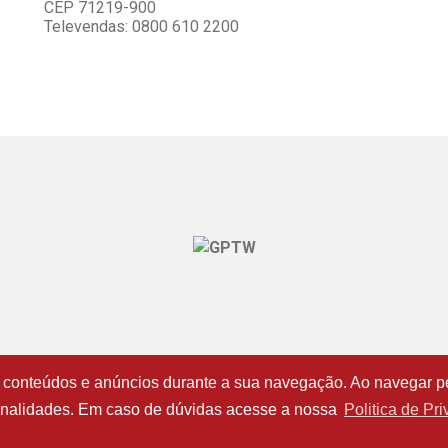
CEP 71219-900
Televendas: 0800 610 2200
 conteúdos e anúncios durante a sua navegação. Ao navegar pel
opyright - Todos os direitos reservados - Montreal Viagens - 20
s finalidades. Em caso de dúvidas acesse a nossa
Politica de Pr
Desenvolvido por: