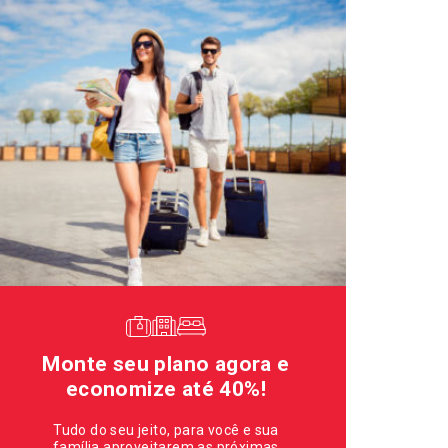
Monte seu plano agora e
economize até 40%!
Tudo do seu jeito, para você e sua
família aproveitarem as próximas