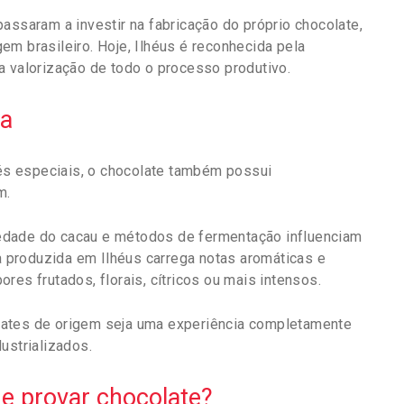
assaram a investir na fabricação do próprio chocolate,
m brasileiro. Hoje, Ilhéus é reconhecida pela
a valorização de todo o processo produtivo.
ia
s especiais, o chocolate também possui
m.
ariedade do cacau e métodos de fermentação influenciam
ra produzida em Ilhéus carrega notas aromáticas e
res frutados, florais, cítricos ou mais intensos.
lates de origem seja uma experiência completamente
ustrializados.
de provar chocolate?