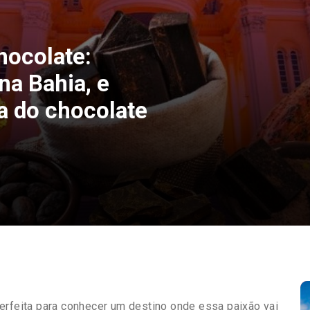
hocolate:
na Bahia, e
ia do chocolate
erfeita para conhecer um destino onde essa paixão vai