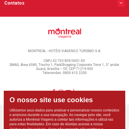
Contatos
MONTREAL - HOTÉIS VIAGENS E TURISMO S.A.
CNPJ 02.703.809/0001-05.
SMAS, Área 6580, Trecho 1, ParkShopping Corporate Torre 1, 3° andar.
Guará, Brasília – DF, CEP 71219-900
Televendas: 0800 610 2200
Utilizamos seus dados para analisar e personalizar nossos conteúdos
e anúncios durante a sua navegação. Ao navegar pelo site, você
autoriza a Montreal Viagens a coletar tais informações e utilizá-las
para estas finalidades. Em caso de dúvidas acesse a nossa