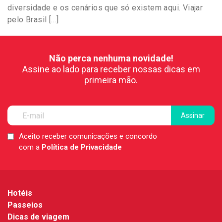
diversidade e os cenários que só existem aqui. Viajar
pelo Brasil […]
Não perca nenhuma novidade!
Assine ao lado para receber nossas dicas em
primeira mão.
Aceito receber comunicações e concordo
LGPD
com a
Política de Privacidade
*
Hotéis
Passeios
Dicas de viagem