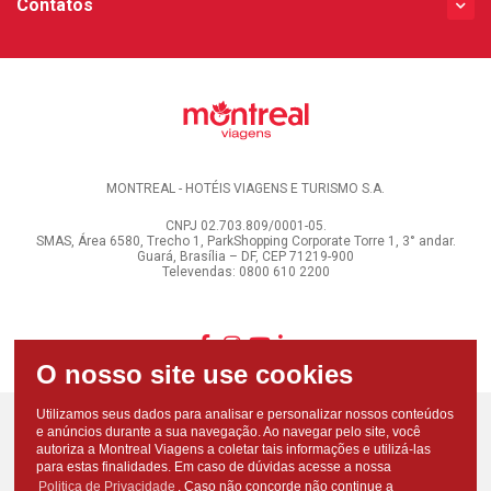
Contatos
MONTREAL - HOTÉIS VIAGENS E TURISMO S.A.
CNPJ 02.703.809/0001-05.
SMAS, Área 6580, Trecho 1, ParkShopping Corporate Torre 1, 3° andar.
Guará, Brasília – DF, CEP 71219-900
Televendas: 0800 610 2200
Utilizamos seus dados para analisar e personalizar nossos conteúdos
e anúncios durante a sua navegação. Ao navegar pelo site, você
autoriza a Montreal Viagens a coletar tais informações e utilizá-las
para estas finalidades. Em caso de dúvidas acesse a nossa
Politica de Privacidade
. Caso não concorde não continue a