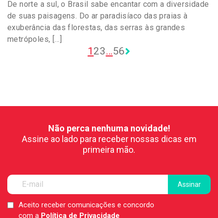
De norte a sul, o Brasil sabe encantar com a diversidade
de suas paisagens. Do ar paradisíaco das praias à
exuberância das florestas, das serras às grandes
metrópoles, […]
1
2
3
…
5
6
Não perca nenhuma novidade!
Assine ao lado para receber nossas dicas em
primeira mão.
Aceito receber comunicações e concordo
LGPD
com a
Política de Privacidade