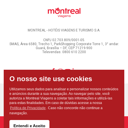
MONTREAL - HOTÉIS VIAGENS E TURISMO S.A.
CNPJ 02.703.809/0001-05.
SMAS, Área 6580, Trecho 1, ParkShopping Corporate Torre 1, 3° andar.
Guará, Brasília – DF, CEP 71219-900
Televendas: 0800 610 2200
Utilizamos seus dados para analisar e personalizar nossos conteúdos
e anúncios durante a sua navegação. Ao navegar pelo site, você
autoriza a Montreal Viagens a coletar tais informações e utilizá-las
para estas finalidades. Em caso de dúvidas acesse a nossa
Politica de Privacidade
. Caso não concorde não continue a
navegação.
Entendi e Aceito
Copyright - Todos os direitos reservados - Montreal Viagens - 2026