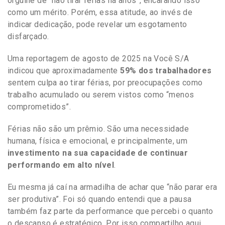
orgulhe de “não tirar férias há anos”, encarando isso
como um mérito. Porém, essa atitude, ao invés de
indicar dedicação, pode revelar um esgotamento
disfarçado.
Uma reportagem de agosto de 2025 na Você S/A
indicou que aproximadamente
59% dos trabalhadores
sentem culpa ao tirar férias, por preocupações como
trabalho acumulado ou serem vistos como “menos
comprometidos”.
Férias não são um prêmio. São uma necessidade
humana, física e emocional, e principalmente, um
investimento na sua capacidade de continuar
performando em alto nível
.
Eu mesma já caí na armadilha de achar que “não parar era
ser produtiva”. Foi só quando entendi que a pausa
também faz parte da performance que percebi o quanto
o descanso é estratégico. Por isso compartilho aqui