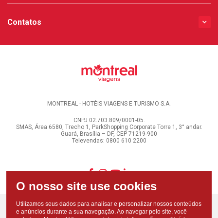
Contatos
MONTREAL - HOTÉIS VIAGENS E TURISMO S.A.
CNPJ 02.703.809/0001-05.
SMAS, Área 6580, Trecho 1, ParkShopping Corporate Torre 1, 3° andar.
Guará, Brasília – DF, CEP 71219-900
Televendas: 0800 610 2200
Utilizamos seus dados para analisar e personalizar nossos conteúdos
e anúncios durante a sua navegação. Ao navegar pelo site, você