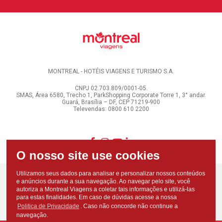
MONTREAL - HOTÉIS VIAGENS E TURISMO S.A.
CNPJ 02.703.809/0001-05.
SMAS, Área 6580, Trecho 1, ParkShopping Corporate Torre 1, 3° andar.
Guará, Brasília – DF, CEP 71219-900
Televendas: 0800 610 2200
Utilizamos seus dados para analisar e personalizar nossos conteúdos
e anúncios durante a sua navegação. Ao navegar pelo site, você
autoriza a Montreal Viagens a coletar tais informações e utilizá-las
para estas finalidades. Em caso de dúvidas acesse a nossa
Politica de Privacidade
. Caso não concorde não continue a
navegação.