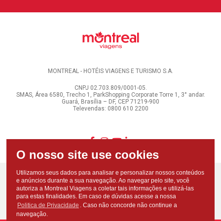
MONTREAL - HOTÉIS VIAGENS E TURISMO S.A.
CNPJ 02.703.809/0001-05.
SMAS, Área 6580, Trecho 1, ParkShopping Corporate Torre 1, 3° andar.
Guará, Brasília – DF, CEP 71219-900
Televendas: 0800 610 2200
Utilizamos seus dados para analisar e personalizar nossos conteúdos
e anúncios durante a sua navegação. Ao navegar pelo site, você
autoriza a Montreal Viagens a coletar tais informações e utilizá-las
para estas finalidades. Em caso de dúvidas acesse a nossa
Politica de Privacidade
. Caso não concorde não continue a
navegação.