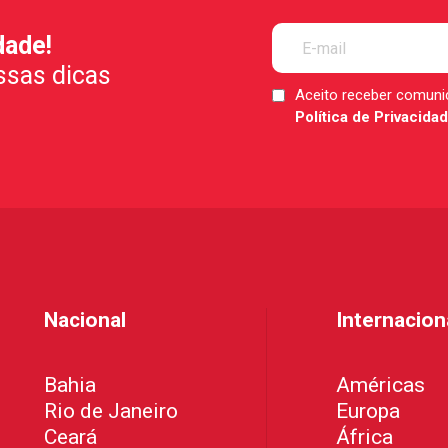
dade!
ssas dicas
Aceito receber comun
LGPD
Política de Privacida
*
Nacional
Internacion
Bahia
Américas
Rio de Janeiro
Europa
Ceará
África