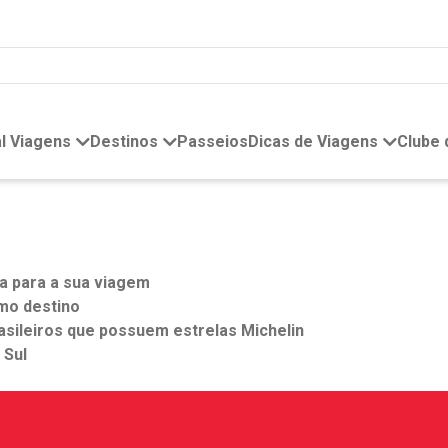
l Viagens
Destinos
Passeios
Dicas de Viagens
Clube
da para a sua viagem
imo destino
sileiros que possuem estrelas Michelin
 Sul