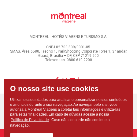
MONTREAL - HOTÉIS VIAGENS E TURISMO S.A.
CNPJ 02.703.809/0001-05.
SMAS, Área 6580, Trecho 1, ParkShopping Corporate Torre 1, 3° andar.
Guará, Brasília – DF, CEP 71219-900
Televendas: 0800 610 2200
Utilizamos seus dados para analisar e personalizar nossos conteúdos
e anúncios durante a sua navegação. Ao navegar pelo site, você
autoriza a Montreal Viagens a coletar tais informações e utilizá-las
para estas finalidades. Em caso de dúvidas acesse a nossa
Politica de Privacidade
. Caso não concorde não continue a
navegação.