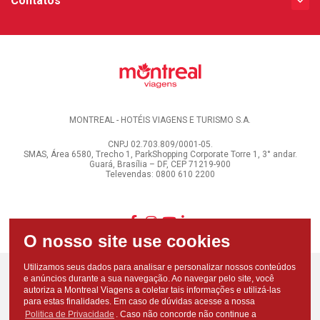
Contatos
MONTREAL - HOTÉIS VIAGENS E TURISMO S.A.
CNPJ 02.703.809/0001-05.
SMAS, Área 6580, Trecho 1, ParkShopping Corporate Torre 1, 3° andar.
Guará, Brasília – DF, CEP 71219-900
Televendas: 0800 610 2200
Utilizamos seus dados para analisar e personalizar nossos conteúdos
e anúncios durante a sua navegação. Ao navegar pelo site, você
autoriza a Montreal Viagens a coletar tais informações e utilizá-las
para estas finalidades. Em caso de dúvidas acesse a nossa
Politica de Privacidade
. Caso não concorde não continue a