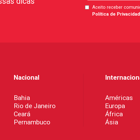
ssas dicas
Aceito receber comun
LGPD
Política de Privacida
*
Nacional
Internacion
Bahia
Américas
Rio de Janeiro
Europa
Ceará
África
Pernambuco
Ásia