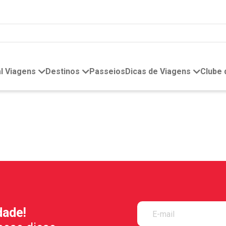
l Viagens
Destinos
Passeios
Dicas de Viagens
Clube
dade!