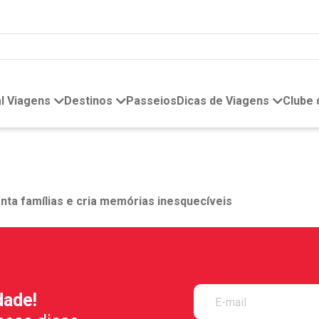
l Viagens
Destinos
Passeios
Dicas de Viagens
Clube
nta famílias e cria memórias inesquecíveis
dade!