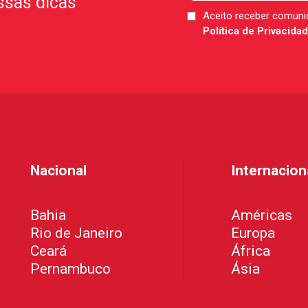
ssas dicas
Aceito receber comun
LGPD
Política de Privacida
*
Nacional
Internacion
Bahia
Américas
Rio de Janeiro
Europa
Ceará
África
Pernambuco
Ásia