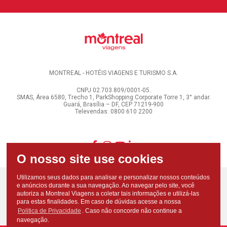
MONTREAL - HOTÉIS VIAGENS E TURISMO S.A.
CNPJ 02.703.809/0001-05.
SMAS, Área 6580, Trecho 1, ParkShopping Corporate Torre 1, 3° andar.
Guará, Brasília – DF, CEP 71219-900
Televendas: 0800 610 2200
Utilizamos seus dados para analisar e personalizar nossos conteúdos
e anúncios durante a sua navegação. Ao navegar pelo site, você
autoriza a Montreal Viagens a coletar tais informações e utilizá-las
para estas finalidades. Em caso de dúvidas acesse a nossa
Politica de Privacidade
. Caso não concorde não continue a
navegação.