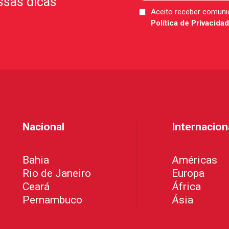
ssas dicas
Aceito receber comun
LGPD
Política de Privacida
*
Nacional
Internacion
Bahia
Américas
Rio de Janeiro
Europa
Ceará
África
Pernambuco
Ásia