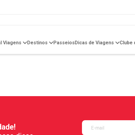
l Viagens
Destinos
Passeios
Dicas de Viagens
Clube
dade!