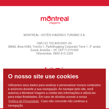
MONTREAL - HOTÉIS VIAGENS E TURISMO S.A.
CNPJ 02.703.809/0001-05.
SMAS, Área 6580, Trecho 1, ParkShopping Corporate Torre 1, 3° andar.
Guará, Brasília – DF, CEP 71219-900
Televendas: 0800 610 2200
Utilizamos seus dados para analisar e personalizar nossos conteúdos
e anúncios durante a sua navegação. Ao navegar pelo site, você
autoriza a Montreal Viagens a coletar tais informações e utilizá-las
para estas finalidades. Em caso de dúvidas acesse a nossa
Politica de Privacidade
. Caso não concorde não continue a
navegação.