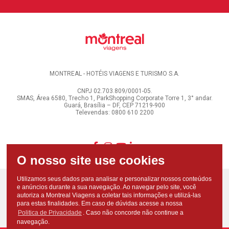
MONTREAL - HOTÉIS VIAGENS E TURISMO S.A.
CNPJ 02.703.809/0001-05.
SMAS, Área 6580, Trecho 1, ParkShopping Corporate Torre 1, 3° andar.
Guará, Brasília – DF, CEP 71219-900
Televendas: 0800 610 2200
Utilizamos seus dados para analisar e personalizar nossos conteúdos
e anúncios durante a sua navegação. Ao navegar pelo site, você
autoriza a Montreal Viagens a coletar tais informações e utilizá-las
para estas finalidades. Em caso de dúvidas acesse a nossa
Politica de Privacidade
. Caso não concorde não continue a
navegação.