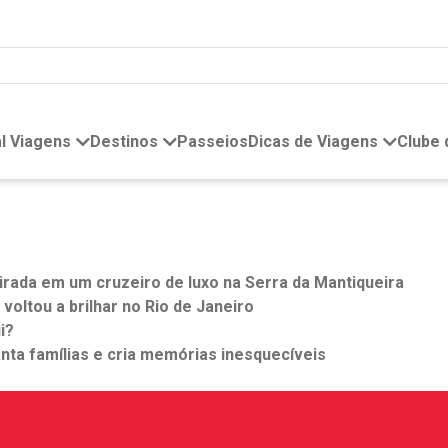
l Viagens
Destinos
Passeios
Dicas de Viagens
Clube
rada em um cruzeiro de luxo na Serra da Mantiqueira
oltou a brilhar no Rio de Janeiro
i?
nta famílias e cria memórias inesquecíveis