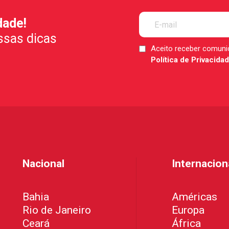
dade!
ssas dicas
Aceito receber comun
LGPD
Política de Privacida
*
Nacional
Internacion
Bahia
Américas
Rio de Janeiro
Europa
Ceará
África