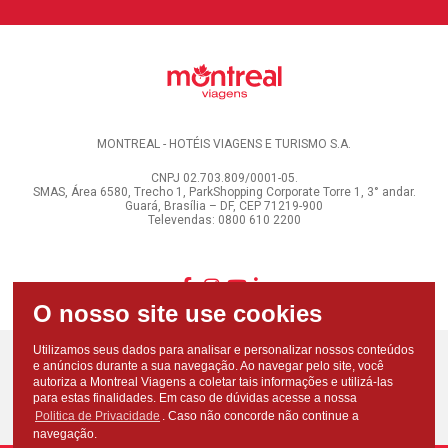
MONTREAL - HOTÉIS VIAGENS E TURISMO S.A.
CNPJ 02.703.809/0001-05.
SMAS, Área 6580, Trecho 1, ParkShopping Corporate Torre 1, 3° andar.
Guará, Brasília – DF, CEP 71219-900
Televendas: 0800 610 2200
Utilizamos seus dados para analisar e personalizar nossos conteúdos
e anúncios durante a sua navegação. Ao navegar pelo site, você
autoriza a Montreal Viagens a coletar tais informações e utilizá-las
para estas finalidades. Em caso de dúvidas acesse a nossa
Politica de Privacidade
. Caso não concorde não continue a
navegação.