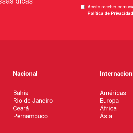
ssas dicas
Aceito receber comun
LGPD
Política de Privacida
*
Nacional
Internacion
Bahia
Américas
Rio de Janeiro
Europa
Ceará
África
Pernambuco
Ásia