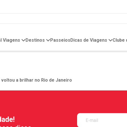
l Viagens
Destinos
Passeios
Dicas de Viagens
Clube
oltou a brilhar no Rio de Janeiro
dade!