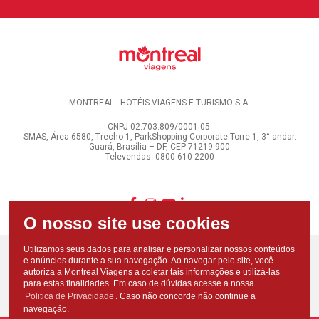
MONTREAL - HOTÉIS VIAGENS E TURISMO S.A.
CNPJ 02.703.809/0001-05.
SMAS, Área 6580, Trecho 1, ParkShopping Corporate Torre 1, 3° andar.
Guará, Brasília – DF, CEP 71219-900
Televendas: 0800 610 2200
Utilizamos seus dados para analisar e personalizar nossos conteúdos
e anúncios durante a sua navegação. Ao navegar pelo site, você
autoriza a Montreal Viagens a coletar tais informações e utilizá-las
para estas finalidades. Em caso de dúvidas acesse a nossa
Politica de Privacidade
. Caso não concorde não continue a
navegação.