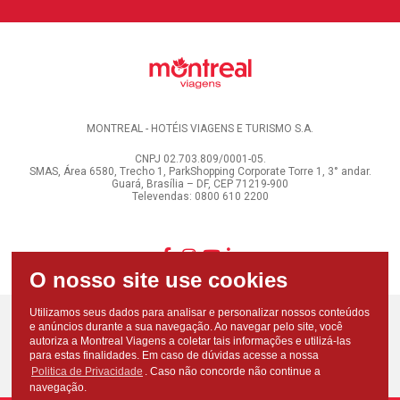
MONTREAL - HOTÉIS VIAGENS E TURISMO S.A.
CNPJ 02.703.809/0001-05.
SMAS, Área 6580, Trecho 1, ParkShopping Corporate Torre 1, 3° andar.
Guará, Brasília – DF, CEP 71219-900
Televendas: 0800 610 2200
Utilizamos seus dados para analisar e personalizar nossos conteúdos
e anúncios durante a sua navegação. Ao navegar pelo site, você
autoriza a Montreal Viagens a coletar tais informações e utilizá-las
para estas finalidades. Em caso de dúvidas acesse a nossa
Politica de Privacidade
. Caso não concorde não continue a
navegação.