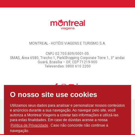
MONTREAL - HOTÉIS VIAGENS E TURISMO S.A.
CNPJ 02.703.809/0001-05.
SMAS, Área 6580, Trecho 1, ParkShopping Corporate Torre 1, 3° andar.
Guará, Brasília – DF, CEP 71219-900
Televendas: 0800 610 2200
Utilizamos seus dados para analisar e personalizar nossos conteúdos
e anúncios durante a sua navegação. Ao navegar pelo site, você
autoriza a Montreal Viagens a coletar tais informações e utilizá-las
para estas finalidades. Em caso de dúvidas acesse a nossa
Politica de Privacidade
. Caso não concorde não continue a
navegação.