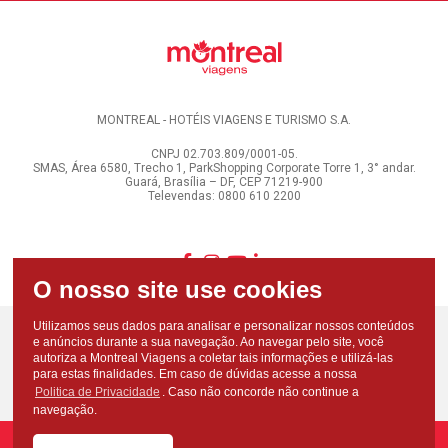
MONTREAL - HOTÉIS VIAGENS E TURISMO S.A.
CNPJ 02.703.809/0001-05.
SMAS, Área 6580, Trecho 1, ParkShopping Corporate Torre 1, 3° andar.
Guará, Brasília – DF, CEP 71219-900
Televendas: 0800 610 2200
Utilizamos seus dados para analisar e personalizar nossos conteúdos
e anúncios durante a sua navegação. Ao navegar pelo site, você
autoriza a Montreal Viagens a coletar tais informações e utilizá-las
para estas finalidades. Em caso de dúvidas acesse a nossa
Politica de Privacidade
. Caso não concorde não continue a
navegação.