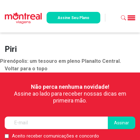
Assine Seu Plano
Piri
Pirenópolis: um tesouro em pleno Planalto Central.
Voltar para o topo
Não perca nenhuma novidade!
Assine ao lado para receber nossas dicas em
primeira mão.
Aceito receber comunicações e concordo
LGPD