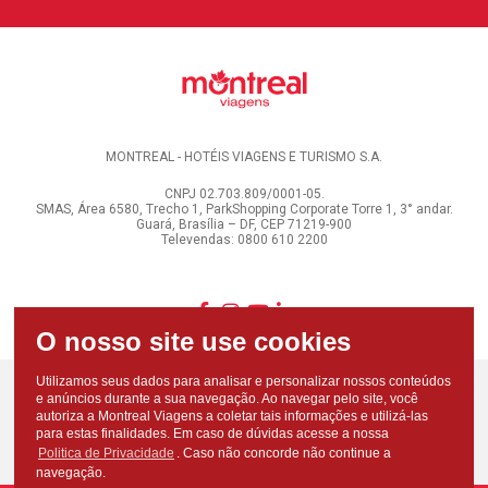
MONTREAL - HOTÉIS VIAGENS E TURISMO S.A.
CNPJ 02.703.809/0001-05.
SMAS, Área 6580, Trecho 1, ParkShopping Corporate Torre 1, 3° andar.
Guará, Brasília – DF, CEP 71219-900
Televendas: 0800 610 2200
Utilizamos seus dados para analisar e personalizar nossos conteúdos
e anúncios durante a sua navegação. Ao navegar pelo site, você
autoriza a Montreal Viagens a coletar tais informações e utilizá-las
para estas finalidades. Em caso de dúvidas acesse a nossa
Politica de Privacidade
. Caso não concorde não continue a
navegação.