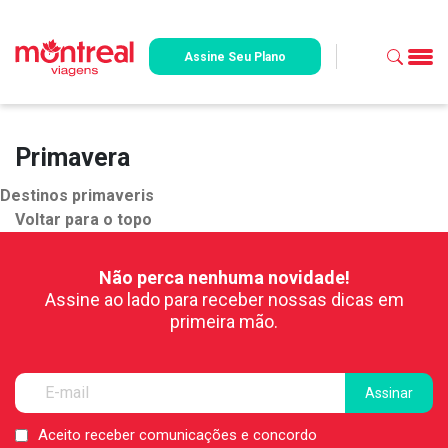
Assine Seu Plano
Primavera
Destinos primaveris
Voltar para o topo
Não perca nenhuma novidade!
Assine ao lado para receber nossas dicas em
primeira mão.
Aceito receber comunicações e concordo
LGPD