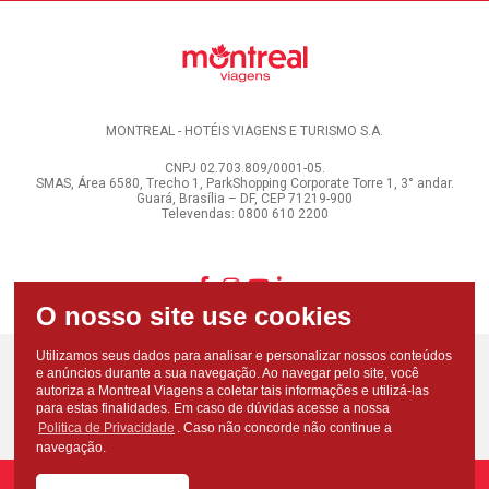
MONTREAL - HOTÉIS VIAGENS E TURISMO S.A.
CNPJ 02.703.809/0001-05.
SMAS, Área 6580, Trecho 1, ParkShopping Corporate Torre 1, 3° andar.
Guará, Brasília – DF, CEP 71219-900
Televendas: 0800 610 2200
Utilizamos seus dados para analisar e personalizar nossos conteúdos
e anúncios durante a sua navegação. Ao navegar pelo site, você
autoriza a Montreal Viagens a coletar tais informações e utilizá-las
para estas finalidades. Em caso de dúvidas acesse a nossa
Politica de Privacidade
. Caso não concorde não continue a
navegação.