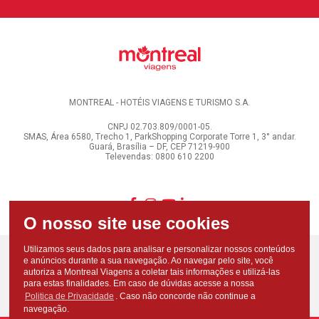
MONTREAL - HOTÉIS VIAGENS E TURISMO S.A.
CNPJ 02.703.809/0001-05.
SMAS, Área 6580, Trecho 1, ParkShopping Corporate Torre 1, 3° andar.
Guará, Brasília – DF, CEP 71219-900
Televendas: 0800 610 2200
Utilizamos seus dados para analisar e personalizar nossos conteúdos
e anúncios durante a sua navegação. Ao navegar pelo site, você
autoriza a Montreal Viagens a coletar tais informações e utilizá-las
para estas finalidades. Em caso de dúvidas acesse a nossa
Politica de Privacidade
. Caso não concorde não continue a
navegação.