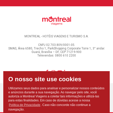
MONTREAL - HOTÉIS VIAGENS E TURISMO S.A.
CNPJ 02.703.809/0001-05.
SMAS, Área 6580, Trecho 1, ParkShopping Corporate Torre 1, 3° andar.
Guará, Brasília – DF, CEP 71219-900
Televendas: 0800 610 2200
Utilizamos seus dados para analisar e personalizar nossos conteúdos
e anúncios durante a sua navegação. Ao navegar pelo site, você
autoriza a Montreal Viagens a coletar tais informações e utilizá-las
para estas finalidades. Em caso de dúvidas acesse a nossa
Politica de Privacidade
. Caso não concorde não continue a
navegação.