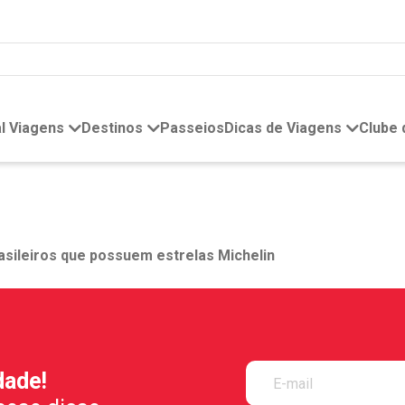
l Viagens
Destinos
Passeios
Dicas de Viagens
Clube
sileiros que possuem estrelas Michelin
dade!