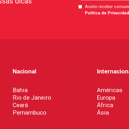
ssas dicas
Aceito receber comun
LGPD
Política de Privacida
*
Nacional
Internacion
Bahia
Américas
Rio de Janeiro
Europa
Ceará
África
Pernambuco
Ásia