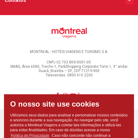
Contatos
MONTREAL - HOTÉIS VIAGENS E TURISMO S.A.
CNPJ 02.703.809/0001-05.
SMAS, Área 6580, Trecho 1, ParkShopping Corporate Torre 1, 3° andar.
Guará, Brasília – DF, CEP 71219-900
Televendas: 0800 610 2200
Utilizamos seus dados para analisar e personalizar nossos conteúdos
e anúncios durante a sua navegação. Ao navegar pelo site, você
autoriza a Montreal Viagens a coletar tais informações e utilizá-las
para estas finalidades. Em caso de dúvidas acesse a nossa
Politica de Privacidade
. Caso não concorde não continue a