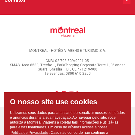
Contatos
MONTREAL - HOTÉIS VIAGENS E TURISMO S.A.
CNPJ 02.703.809/0001-05.
SMAS, Área 6580, Trecho 1, ParkShopping Corporate Torre 1, 3° andar.
Guará, Brasília – DF, CEP 71219-900
Televendas: 0800 610 2200
Utilizamos seus dados para analisar e personalizar nossos conteúdos
e anúncios durante a sua navegação. Ao navegar pelo site, você
autoriza a Montreal Viagens a coletar tais informações e utilizá-las
para estas finalidades. Em caso de dúvidas acesse a nossa
Politica de Privacidade
. Caso não concorde não continue a