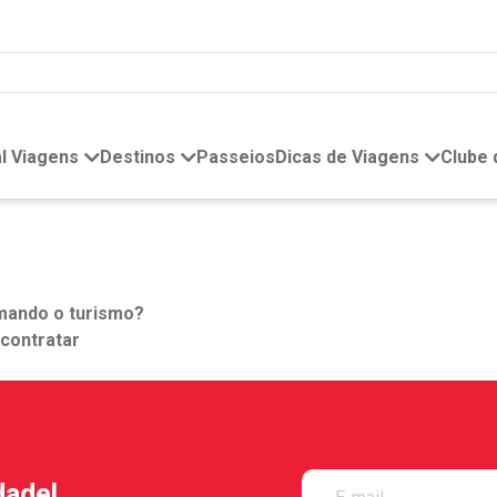
l Viagens
Destinos
Passeios
Dicas de Viagens
Clube
rmando o turismo?
contratar
dade!