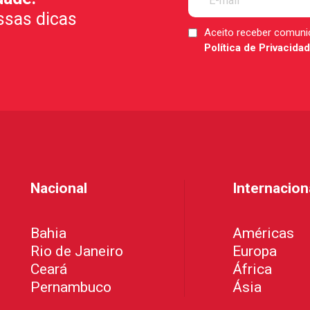
ssas dicas
Aceito receber comun
LGPD
Política de Privacida
*
Nacional
Internacion
Bahia
Américas
Rio de Janeiro
Europa
Ceará
África
Pernambuco
Ásia