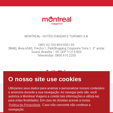
MONTREAL - HOTÉIS VIAGENS E TURISMO S.A.
CNPJ 02.703.809/0001-05.
SMAS, Área 6580, Trecho 1, ParkShopping Corporate Torre 1, 3° andar.
Guará, Brasília – DF, CEP 71219-900
Televendas: 0800 610 2200
Utilizamos seus dados para analisar e personalizar nossos conteúdos
e anúncios durante a sua navegação. Ao navegar pelo site, você
autoriza a Montreal Viagens a coletar tais informações e utilizá-las
para estas finalidades. Em caso de dúvidas acesse a nossa
Politica de Privacidade
. Caso não concorde não continue a
navegação.