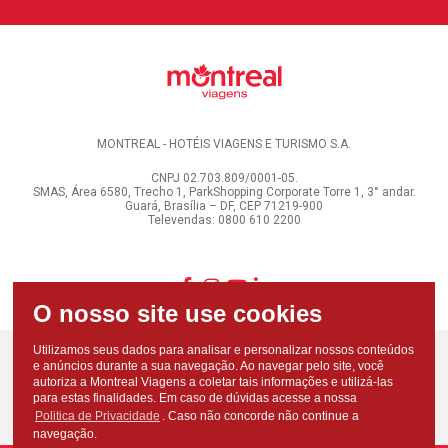
MONTREAL - HOTÉIS VIAGENS E TURISMO S.A.
CNPJ 02.703.809/0001-05.
SMAS, Área 6580, Trecho 1, ParkShopping Corporate Torre 1, 3° andar.
Guará, Brasília – DF, CEP 71219-900
Televendas: 0800 610 2200
Utilizamos seus dados para analisar e personalizar nossos conteúdos
e anúncios durante a sua navegação. Ao navegar pelo site, você
autoriza a Montreal Viagens a coletar tais informações e utilizá-las
para estas finalidades. Em caso de dúvidas acesse a nossa
Politica de Privacidade
. Caso não concorde não continue a
navegação.