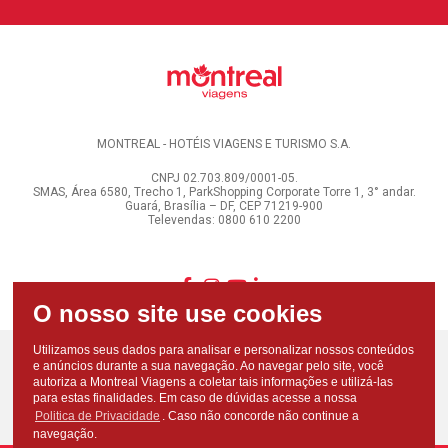
MONTREAL - HOTÉIS VIAGENS E TURISMO S.A.
CNPJ 02.703.809/0001-05.
SMAS, Área 6580, Trecho 1, ParkShopping Corporate Torre 1, 3° andar.
Guará, Brasília – DF, CEP 71219-900
Televendas: 0800 610 2200
Utilizamos seus dados para analisar e personalizar nossos conteúdos
e anúncios durante a sua navegação. Ao navegar pelo site, você
autoriza a Montreal Viagens a coletar tais informações e utilizá-las
para estas finalidades. Em caso de dúvidas acesse a nossa
Politica de Privacidade
. Caso não concorde não continue a
navegação.