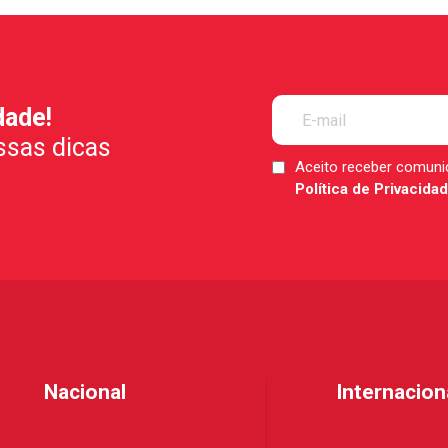
dade!
ssas dicas
Aceito receber comun
LGPD
Política de Privacida
*
Nacional
Internacion