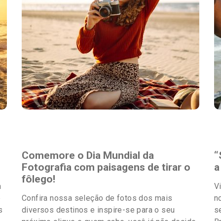
Destaques
Comemore o Dia Mundial da
“
Fotografia com paisagens de tirar o
a
fôlego!
a
V
e
Confira nossa seleção de fotos dos mais
n
s
diversos destinos e inspire-se para o seu
s