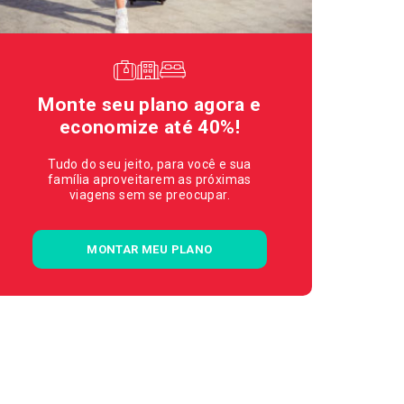
Monte seu plano agora e
economize até 40%!
Tudo do seu jeito, para você e sua
família aproveitarem as próximas
viagens sem se preocupar.
MONTAR MEU PLANO