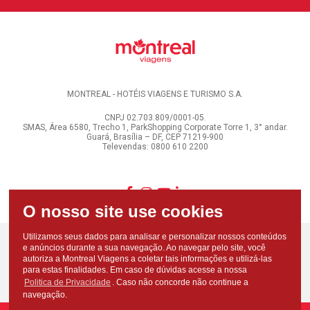
MONTREAL - HOTÉIS VIAGENS E TURISMO S.A.
CNPJ 02.703.809/0001-05.
SMAS, Área 6580, Trecho 1, ParkShopping Corporate Torre 1, 3° andar.
Guará, Brasília – DF, CEP 71219-900
Televendas: 0800 610 2200
Utilizamos seus dados para analisar e personalizar nossos conteúdos
e anúncios durante a sua navegação. Ao navegar pelo site, você
autoriza a Montreal Viagens a coletar tais informações e utilizá-las
para estas finalidades. Em caso de dúvidas acesse a nossa
Politica de Privacidade
. Caso não concorde não continue a
navegação.