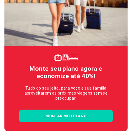
Monte seu plano agora e
economize até 40%!
Tudo do seu jeito, para você e sua família
aproveitarem as próximas viagens sem se
preocupar.
MONTAR MEU PLANO