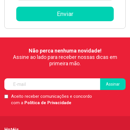
Não perca nenhuma novidade!
Assine ao lado para receber nossas dicas em
primeira mão.
Aceito receber comunicações e concordo
LGPD
com a
Política de Privacidade
*
Hotéis