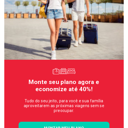
Monte seu plano agora e
economize até 40%!
Tudo do seu jeito, para você e sua família
aproveitarem as próximas viagens sem se
preocupar.
MONTAR MEU PLANO