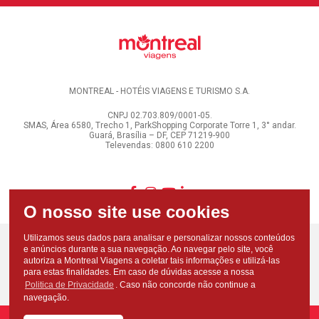
MONTREAL - HOTÉIS VIAGENS E TURISMO S.A.
CNPJ 02.703.809/0001-05.
SMAS, Área 6580, Trecho 1, ParkShopping Corporate Torre 1, 3° andar.
Guará, Brasília – DF, CEP 71219-900
Televendas: 0800 610 2200
Utilizamos seus dados para analisar e personalizar nossos conteúdos
e anúncios durante a sua navegação. Ao navegar pelo site, você
autoriza a Montreal Viagens a coletar tais informações e utilizá-las
para estas finalidades. Em caso de dúvidas acesse a nossa
Politica de Privacidade
. Caso não concorde não continue a
navegação.