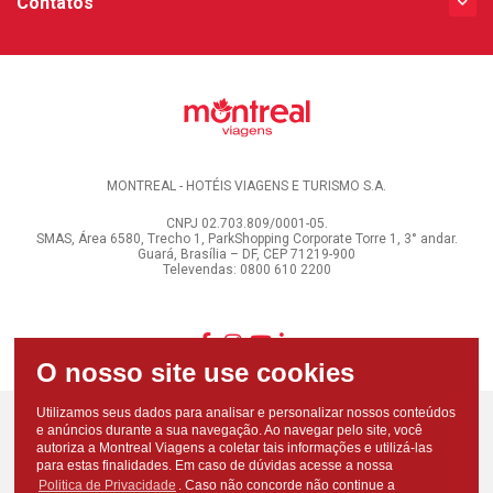
Contatos
MONTREAL - HOTÉIS VIAGENS E TURISMO S.A.
CNPJ 02.703.809/0001-05.
SMAS, Área 6580, Trecho 1, ParkShopping Corporate Torre 1, 3° andar.
Guará, Brasília – DF, CEP 71219-900
Televendas: 0800 610 2200
Utilizamos seus dados para analisar e personalizar nossos conteúdos
e anúncios durante a sua navegação. Ao navegar pelo site, você
autoriza a Montreal Viagens a coletar tais informações e utilizá-las
para estas finalidades. Em caso de dúvidas acesse a nossa
Politica de Privacidade
. Caso não concorde não continue a