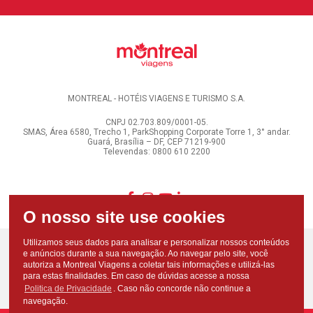
MONTREAL - HOTÉIS VIAGENS E TURISMO S.A.
CNPJ 02.703.809/0001-05.
SMAS, Área 6580, Trecho 1, ParkShopping Corporate Torre 1, 3° andar.
Guará, Brasília – DF, CEP 71219-900
Televendas: 0800 610 2200
Utilizamos seus dados para analisar e personalizar nossos conteúdos
e anúncios durante a sua navegação. Ao navegar pelo site, você
autoriza a Montreal Viagens a coletar tais informações e utilizá-las
para estas finalidades. Em caso de dúvidas acesse a nossa
Politica de Privacidade
. Caso não concorde não continue a
navegação.