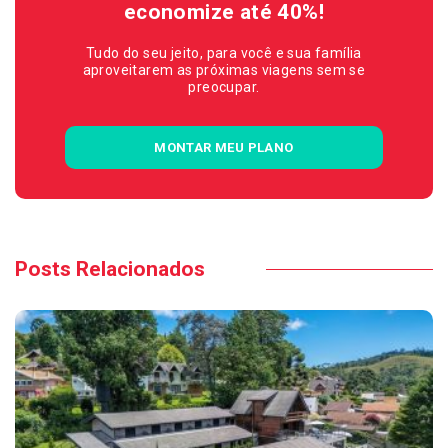
economize até 40%!
Tudo do seu jeito, para você e sua família
aproveitarem as próximas viagens sem se
preocupar.
MONTAR MEU PLANO
Posts Relacionados