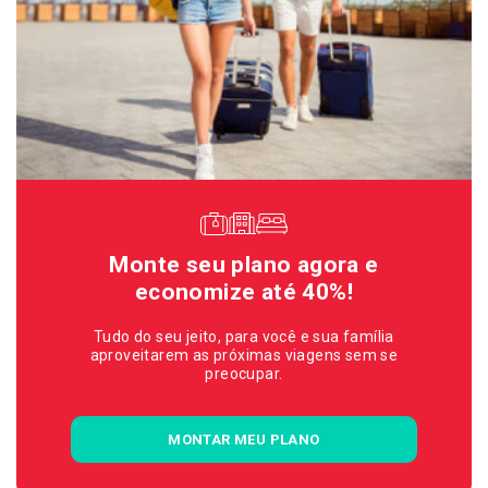
Monte seu plano agora e
economize até 40%!
Tudo do seu jeito, para você e sua família
aproveitarem as próximas viagens sem se
preocupar.
MONTAR MEU PLANO