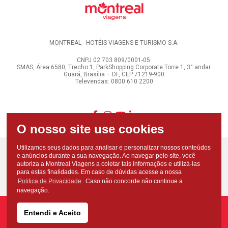
MONTREAL - HOTÉIS VIAGENS E TURISMO S.A.
CNPJ 02.703.809/0001-05.
SMAS, Área 6580, Trecho 1, ParkShopping Corporate Torre 1, 3° andar.
Guará, Brasília – DF, CEP 71219-900
Televendas: 0800 610 2200
Utilizamos seus dados para analisar e personalizar nossos conteúdos
e anúncios durante a sua navegação. Ao navegar pelo site, você
autoriza a Montreal Viagens a coletar tais informações e utilizá-las
para estas finalidades. Em caso de dúvidas acesse a nossa
Politica de Privacidade
. Caso não concorde não continue a
navegação.
Entendi e Aceito
Copyright - Todos os direitos reservados - Montreal Viagens - 2026