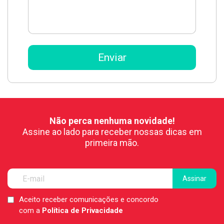
Não perca nenhuma novidade!
Assine ao lado para receber nossas dicas em
primeira mão.
Aceito receber comunicações e concordo
LGPD
com a
Política de Privacidade
*